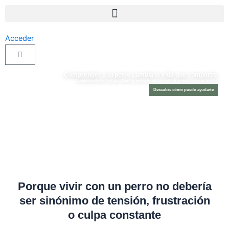
Ir
al
contenido
Acceder
Cart
Comprender a tu perro cambia la vida que compartís
Acompañamiento real para familias que quieren convivir en armonía con sus perros
Descubre cómo puedo ayudarte
Porque vivir con un perro no debería
ser sinónimo de tensión, frustración
o culpa constante