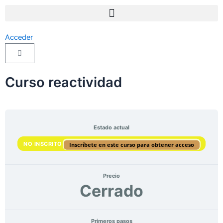
Ir
al
contenido
Acceder
Cart
Curso reactividad
Estado actual
NO INSCRITO
Inscríbete en este curso para obtener acceso
Precio
Cerrado
Primeros pasos